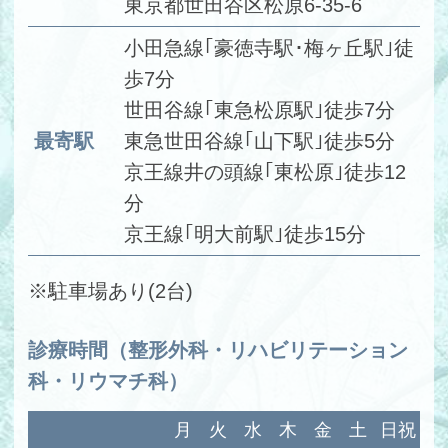
東京都世田谷区松原6-35-6
小田急線｢豪徳寺駅･梅ヶ丘駅｣徒
歩7分
世田谷線｢東急松原駅｣徒歩7分
最寄駅
東急世田谷線｢山下駅｣徒歩5分
京王線井の頭線｢東松原｣徒歩12
分
京王線｢明大前駅｣徒歩15分
※駐車場あり(2台)
診療時間（整形外科・リハビリテーション
科・リウマチ科）
月
火
水
木
金
土
日祝