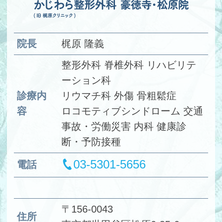
院長
梶原 隆義
整形外科 脊椎外科 リハビリテ
ーション科
診療内
リウマチ科 外傷 骨粗鬆症
容
ロコモティブシンドローム 交通
事故・労働災害 内科 健康診
断・予防接種
03-5301-5656
電話
〒156-0043
住所