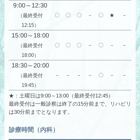
9:00～12:30
〇
〇
〇
－
〇
★
－
（最終受付
12:15）
15:00～18:00
〇
〇
〇
－
〇
－
－
（最終受付
18:00）
18:30～20:00
－
－
－
－
〇
－
－
（最終受付
19:45）
★：土曜日は9:00～13:00（最終受付12:45）
最終受付は一般診察は終了の15分前まで、リハビリ
は30分前までとなります。
診療時間（内科）