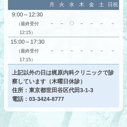
月
火
水
木
金
土
日祝
9:00～12:30
－
－
〇
－
－
－
－
（最終受付
12:15）
15:00～17:30
－
－
－
－
－
－
－
（最終受付
17:15）
上記以外の日は梶原内科クリニックで診
察しています（木曜日休診）
住所：東京都世田谷区代田3-1-3
電話：03-3424-8777