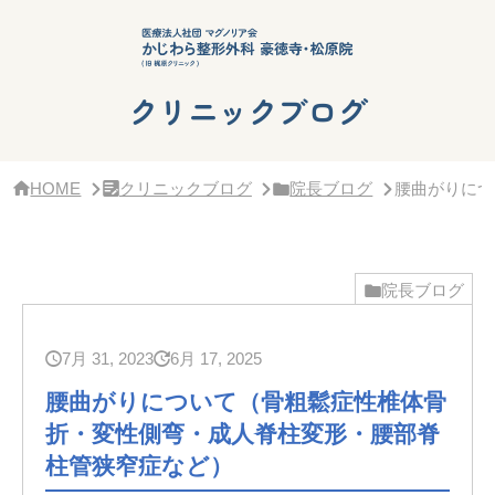
サ
イ
ド
バ
ー・
クリニックブログ
ク
リ
ニ
ッ
HOME
クリニックブログ
院長ブログ
腰曲がりにつ
ク
概
要
院長ブログ
7月 31, 2023
6月 17, 2025
腰曲がりについて（骨粗鬆症性椎体骨
折・変性側弯・成人脊柱変形・腰部脊
柱管狭窄症など）