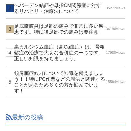
へバーデン結節や母指CM関節症に対す
35272views
るリハビリ・治療法について
足底腱膜炎は足部の痛みで非常に多い疾
34190views
患です。特に後足部での痛みは要注意
高カルシウム血症（高Ca血症）は、骨粗
鬆症の治療で大切な合併症の一つです。
17980views
正しい知識を持ちましょう。
頚肩腕症候群について知識を備えましょ
う！！特にPC作業などの就労と関連する
15584views
ことがあるため多くの方が悩んでいま
す！
最新の投稿