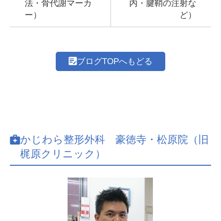
法・骨代謝マーカ
内・腱鞘の注射な
ー）
ど）
ブログTOPへもどる
かじわら整形外科 豪徳寺・松原院（旧
梶原クリニック）