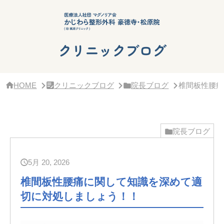
サ
イ
ド
バ
ー・
クリニックブログ
ク
リ
ニ
ッ
HOME
クリニックブログ
院長ブログ
椎間板性腰痛
ク
概
要
院長ブログ
5月 20, 2026
椎間板性腰痛に関して知識を深めて適
切に対処しましょう！！