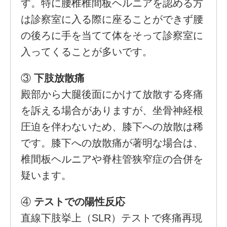
す。特に腰椎椎間板ヘルニアを認める方
は診察室に入る際に座ることができず腰
の後ろに手を当てて体をそって診察室に
入ってくることが多いです。
③
下肢放散痛
殿部から大腿後面にかけて放散する疼痛
を訴える場合がありますが、坐骨神経根
圧迫を伴わないため、膝下への放散は稀
です。膝下への放散痛が著明な場合は、
椎間板ヘルニアや脊柱管狭窄症の合併を
疑います。
④
テストでの陽性反応
直線下肢挙上（SLR）テストで疼痛再現