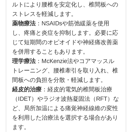
ルトにより腰椎を安定化し、椎間板への
ストレスを軽減します。
薬物療法
：NSAIDsや筋弛緩薬を使用
し、疼痛と炎症を抑制します。必要に応
じて短期間のオピオイドや神経痛改善薬
を併用することもあります。
理学療法
：McKenzie法やコアマッスル
トレーニング、腰椎牽引を取り入れ、椎
間板への負担を分散・軽減します。
経皮的治療
：経皮的電気的椎間板治療
（IDET）やラジオ波熱凝固法（RFT）な
ど、局所加温による痛覚神経線維の変性
を利用した治療法を選択する場合があり
ます。