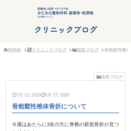
サ
イ
ド
バ
ー・
クリニックブログ
ク
リ
ニ
ッ
HOME
クリニックブログ
院長ブログ
骨粗鬆性椎体
ク
概
要
院長ブログ
7月 12, 2023
6月 17, 2025
骨粗鬆性椎体骨折について
今週はあたらに3名の方に脊椎の新規骨折が見つ