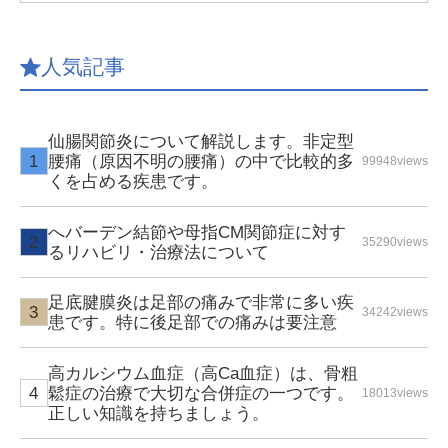
人気記事
仙腸関節炎について解説します。非定型
腰痛（原因不明の腰痛）の中で比較的多
99948views
くを占める疾患です。
へバーデン結節や母指CM関節症に対す
35290views
るリハビリ・治療法について
足底腱膜炎は足部の痛みで非常に多い疾
34242views
患です。特に後足部での痛みは要注意
高カルシウム血症（高Ca血症）は、骨粗
鬆症の治療で大切な合併症の一つです。
18013views
正しい知識を持ちましょう。